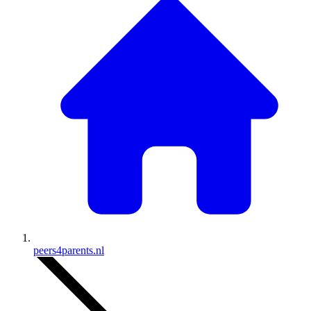
peers4parents.nl